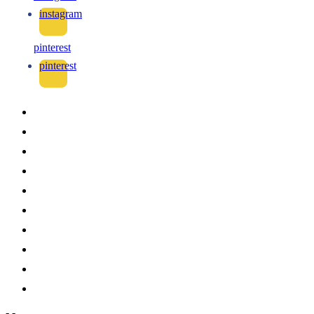
instagram
pinterest
pinterest
-
-