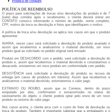
Política de cookies
POLÍTICA DE REEMBOLSO
O prazo para solicitações de trocas e/ou devoluções do produto é de 7
(sete) dias corridos após o recebimento, o cliente deverá entrar em
CONTATO conosco informando o número do pedido, nome completo,
CPF, motivo da troca ou devolução e fotos que identifiquem o motivo.
A política de troca e/ou devolução se aplica nos casos em que o produto
apresentar:
AVARIA, nesse caso será solicitado a devolução do produto avariado e
assim que recebermos e analisarmos o material devolvido, um novo
produto igual ao solicitado no pedido original será enviado.
Produto em DESACORDO com o pedido, será solicitado a devolução do
produto e, assim que recebermos o material devolvido e constatarmos o
desacordo, enviaremos um novo produto em conformidade com pedido.
DESISTÊNCIA será solicitado a devolução do produto ou recusa da
entrega (em casos de produtos em trânsito). Assim que recebermos e
analisarmos o material devolvido, estornaremos o valor pago.
EXTRAVIO OU ROUBO, assim que os Correios, dentro do prazo
estipulado por eles, confirmarem o extravio/roubo no status do
rastreamento do objeto, o cliente poderá optar pelo envio de um novo
produto ou estorno do valor pago.
Nos casos acima, o cliente arca com o custo do frete de devolução ou
troca do produto. Também é importante salientar que a embalagem e o