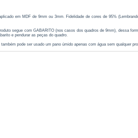
icado em MDF de 9mm ou 3mm. Fidelidade de cores de 95% (Lembrando que
o o produto segue com GABARITO (nos casos dos quadros de 9mm), dessa forma 
abarito e pendurar as peças do quadro.
r, também pode ser usado um pano úmido apenas com água sem qualquer pro